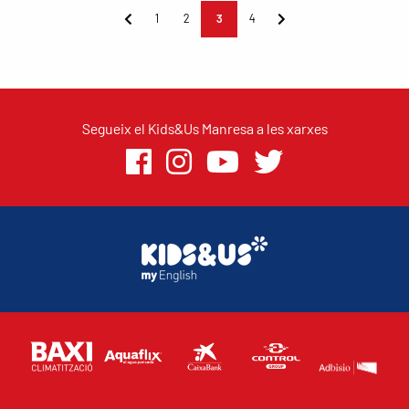
1
2
3
4
Segueix el Kids&Us Manresa a les xarxes