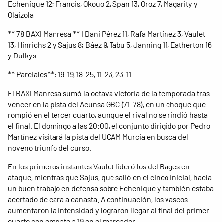
Echenique 12; Francis, Okouo 2, Span 13, Oroz 7, Magarity y
Olaizola
** 78 BAXI Manresa ** I Dani Pérez 11, Rafa Martínez 3, Vaulet
13, Hinrichs 2 y Sajus 8; Báez 9, Tabu 5, Janning 11, Eatherton 16
y Dulkys
** Parciales**: 19-19, 18-25, 11-23, 23-11
El BAXI Manresa sumó la octava victoria de la temporada tras
vencer en la pista del Acunsa GBC (71-78), en un choque que
rompió en el tercer cuarto, aunque el rival no se rindió hasta
el final. El domingo a las 20:00, el conjunto dirigido por Pedro
Martínez visitará la pista del UCAM Murcia en busca del
noveno triunfo del curso.
En los primeros instantes Vaulet lideró los del Bages en
ataque, mientras que Sajus, que salió en el cinco inicial, hacía
un buen trabajo en defensa sobre Echenique y también estaba
acertado de cara a canasta. A continuación, los vascos
aumentaron la intensidad y lograron llegar al final del primer
cuarto con empate a 19 en el marcador.