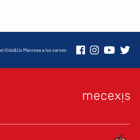
el Kids&Us Manresa a les xarxes