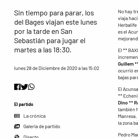
Sin tiempo para parar, los
No hay tr
viaja hac
del Bages viajan este lunes
Herbalife 
por la tarde en San
es el Acu
mejorando
Sebastián para jugar el
martes a las 18:30.
El ** BAX
increment
Guillem *
lunes 28 de Diciembre de 2020 a las 15:02
ocurrió e
bajas par
El Acunsa
** Echen
Dino ** R
El partido
también h
La crónica
Manresa. 
la zona ba
Galeria de partido
Pedro Mar
Directo