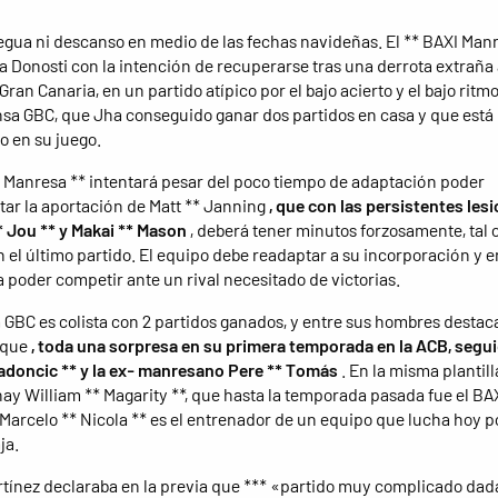
egua ni descanso en medio de las fechas navideñas. El ** BAXI Manr
ia Donosti con la intención de recuperarse tras una derrota extraña 
Gran Canaria, en un partido atípico por el bajo acierto y el bajo ritmo.
nsa GBC, que Jha conseguido ganar dos partidos en casa y que está
 en su juego.
I Manresa ** intentará pesar del poco tiempo de adaptación poder
ar la aportación de Matt ** Janning
, que con las persistentes les
* Jou ** y Makai ** Mason
, deberá tener minutos forzosamente, tal
n el último partido. El equipo debe readaptar a su incorporación y e
a poder competir ante un rival necesitado de victorias.
 GBC es colista con 2 partidos ganados, y entre sus hombres desta
ique
, toda una sorpresa en su primera temporada en la ACB, segu
adoncic ** y la ex- manresano Pere ** Tomás
. En la misma plantill
ay William ** Magarity **, que hasta la temporada pasada fue el BA
Marcelo ** Nicola ** es el entrenador de un equipo que lucha hoy p
ja.
tínez declaraba en la previa que *** «partido muy complicado dad