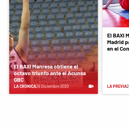
El BAXI M
Madrid p
en el Co
El BAXI Manresa obtiene el
octavo triunfo ante el Acunsa
GBC
LA CRÓNICA
29 Diciembre 2020
LA PREVIA
2