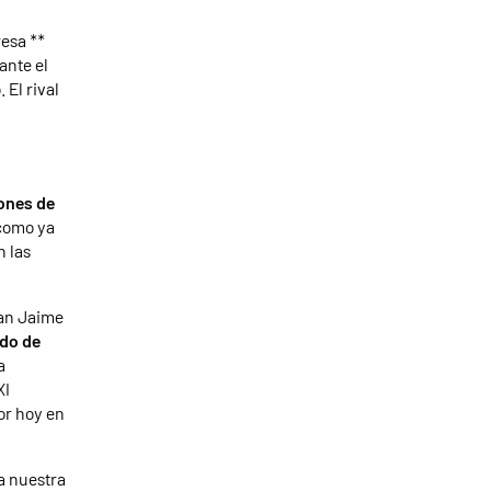
esa **
ante el
 El rival
iones de
 como ya
n las
can Jaime
ido de
a
XI
or hoy en
a nuestra