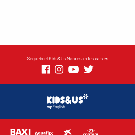
Segueix el Kids&Us Manresa a les xarxes