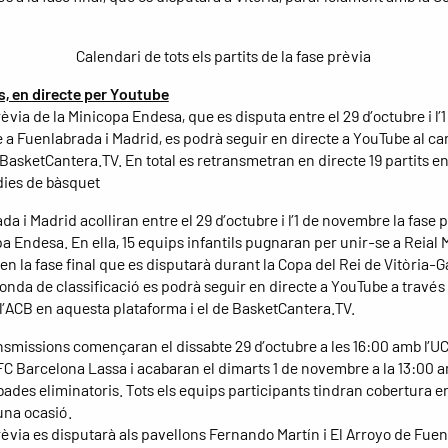
Calendari de tots els partits de la fase prèvia
ts, en directe per Youtube
èvia de la Minicopa Endesa, que es disputa entre el 29 d’octubre i l’1
a Fuenlabrada i Madrid, es podrà seguir en directe a YouTube al can
i BasketCantera.TV. En total es retransmetran en directe 19 partits e
dies de bàsquet
a i Madrid acolliran entre el 29 d’octubre i l’1 de novembre la fase 
a Endesa. En ella, 15 equips infantils pugnaran per unir-se a Reial 
n la fase final que es disputarà durant la Copa del Rei de Vitòria-G
onda de classificació es podrà seguir en directe a YouTube a través
e l’ACB en aquesta plataforma i el de BasketCantera.TV.
nsmissions començaran el dissabte 29 d’octubre a les 16:00 amb l’
FC Barcelona Lassa i acabaran el dimarts 1 de novembre a la 13:00 a
obades eliminatoris. Tots els equips participants tindran cobertura e
na ocasió.
rèvia es disputarà als pavellons Fernando Martín i El Arroyo de Fuen