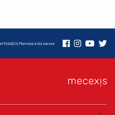
el Kids&Us Manresa a les xarxes