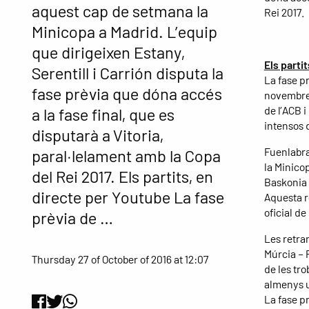
aquest cap de setmana la
Rei 2017.
Minicopa a Madrid. L’equip
que dirigeixen Estany,
Els parti
Serentill i Carrión disputa la
La fase pr
fase prèvia que dóna accés
novembre 
de l’ACB 
a la fase final, que es
intensos 
disputarà a Vitoria,
Fuenlabrad
paral·lelament amb la Copa
la Minicop
del Rei 2017. Els partits, en
Baskonia e
directe per Youtube La fase
Aquesta r
oficial d
prèvia de …
Les retra
Múrcia – 
Thursday 27 of October of 2016 at 12:07
de les tr
almenys u
La fase p