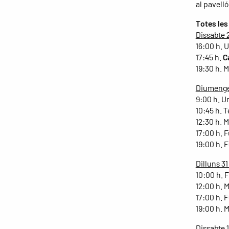
al pavelló
Totes les
Dissabte 
16:00 h. 
17:45 h.
C
19:30 h. 
Diumenge
9:00 h. U
10:45 h. 
12:30 h. 
17:00 h. 
19:00 h. 
Dilluns 31
10:00 h. 
12:00 h. 
17:00 h. 
19:00 h. 
Dissabte 