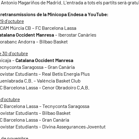
 Antonio Magariños de Madrid. L’entrada a tots els partits serà gratu
 retransmissions de la Minicopa Endesa a YouTube:
29 d’octubre
UCAM Múrcia CB – FC Barcelona Lassa
atalana Occident Manresa
– Iberostar Canàries
Morabanc Andorra – Bilbao Basket
 30 d’octubre
nicaja –
Catalana Occident Manresa
Tecnyconta Saragossa – Gran Canària
Movistar Estudiants – Real Betis Energia Plus
Fuenlabrada C.B. – València Basket Club
FC Barcelona Lassa – Cenor Obradoiro C.A.B.
 d’octubre
FC Barcelona Lassa – Tecnyconta Saragossa
Movistar Estudiants – Bilbao Basket
FC Barcelona Lassa – Gran Canària
Movistar Estudiants – Divina Assegurances Joventut
1 de novembre