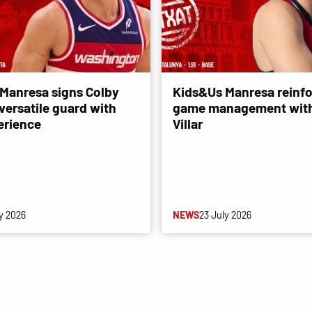
Manresa signs Colby
Kids&Us Manresa reinfo
versatile guard with
game management with
erience
Villar
y 2026
NEWS
23 July 2026