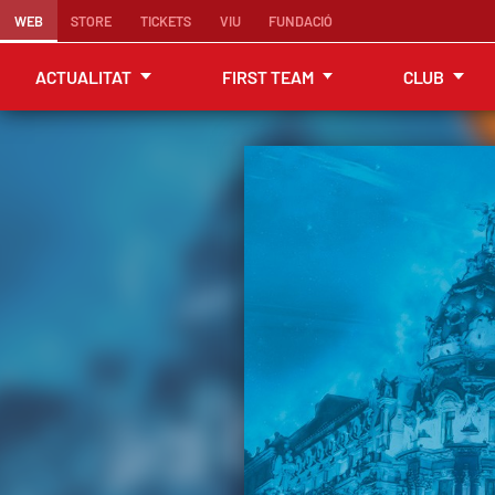
WEB
STORE
TICKETS
VIU
FUNDACIÓ
ACTUALITAT
FIRST TEAM
CLUB