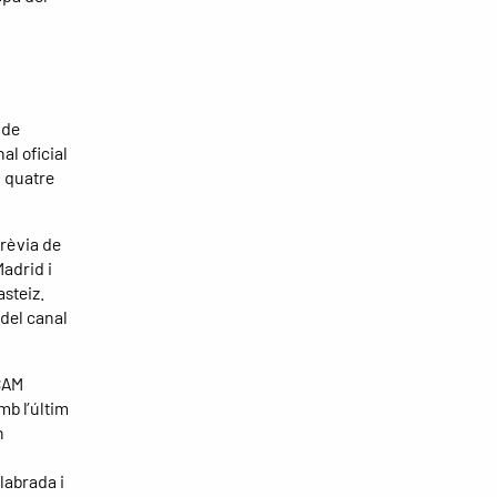
 de
al oficial
n quatre
prèvia de
Madrid i
asteiz.
 del canal
UCAM
mb l’últim
n
labrada i