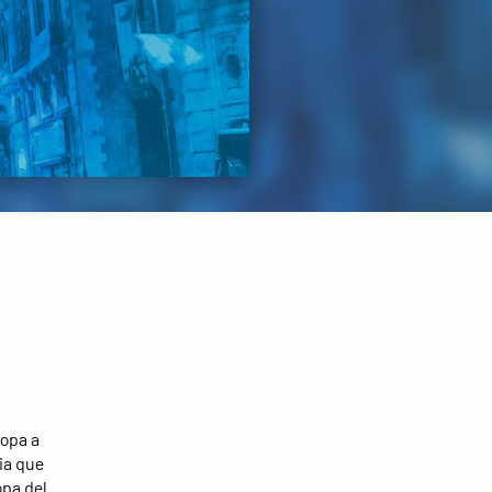
copa a
via que
opa del