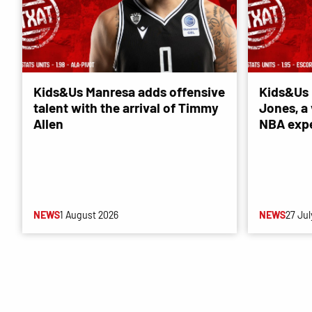
Kids&Us Manresa adds offensive
Kids&Us 
talent with the arrival of Timmy
Jones, a 
Allen
NBA exp
NEWS
1 August 2026
NEWS
27 Jul