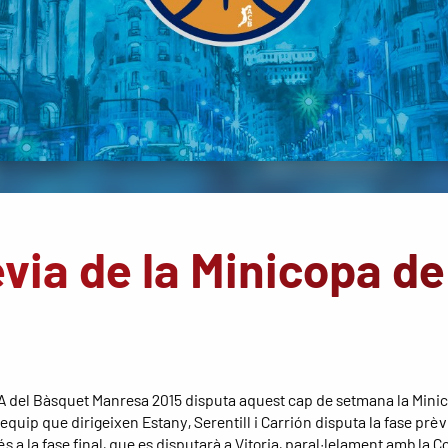
rèvia de la Minicopa de
l A del Bàsquet Manresa 2015 disputa aquest cap de setmana la Mini
equip que dirigeixen Estany, Serentill i Carrión disputa la fase prè
 a la fase final, que es disputarà a Vitoria, paral·lelament amb la C