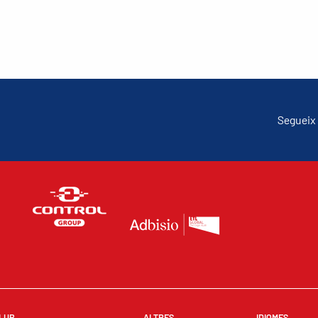
Segueix 
LUB
ALTRES
IDIOMES