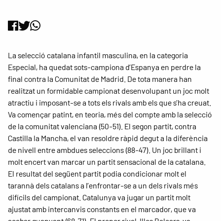
La selecció catalana infantil masculina, en la categoria
Especial, ha quedat sots-campiona d’Espanya en perdre la
final contra la Comunitat de Madrid. De tota manera han
realitzat un formidable campionat desenvolupant un joc molt
atractiu i imposant-se a tots els rivals amb els que s’ha creuat.
Va començar patint, en teoria, més del compte amb la selecció
de la comunitat valenciana (50-51). El segon partit, contra
Castilla la Mancha, el van resoldre ràpid degut a la diferència
de nivell entre ambdues seleccions (88-47). Un joc brillant i
molt encert van marcar un partit sensacional de la catalana.
El resultat del següent partit podia condicionar molt el
tarannà dels catalans a l’enfrontar-se a un dels rivals més
difícils del campionat. Catalunya va jugar un partit molt
ajustat amb intercanvis constants en el marcador, que va
acabar guanyant (68-71). El proper rival, Illes Balears, va