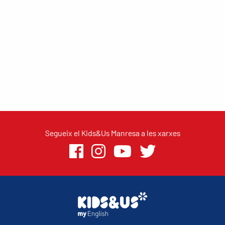
Segueix el Kids&Us Manresa a les xarxes