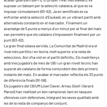
suposar un bàlsam per la selecció catalana, al que es va
imposar còmodament (93-62). Ja en semifinals es va
enfrontar amb la selecció d’Esukadi, en un vibrant partit amb
alternatives constants en el marcador. Finalment un
avantatge de 5 punts a menys d’un minut per al final del matx
van permetre que els catalans s’imposessin finalment per un
punt (63-62).
La gran final estava servida. La Comunitat de Madrid era el
rival més perillós i en teoria, molt superior a la resta de
seleccions. Així s’ha vist en el partit definitiu. Els madrilenys
amb tres jugadors de més de 1,95 i un gran nivell tècnic han
superat als catalans de forma contundent des dels primers
instants del matx. En acabar el marcador reflectia els 33 punts
de diferència finals (91-58).
Els jugadors del CBiUM (Joel Claver, Arnau Güell i Gerard
Marsol) han realitzat un bon campionat, tant en tasques
ofensives com defensives, integrant les seves qualitats amb
les de la resta de companys del conjunt.