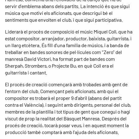
servir d’emblema abans dels partits. La intenció és que sigui
música que motivi els aficionats, que descrigui bé el
sentiments que envolten el club, i que sigui participativa.
Liderarà el procés de composició el músic Miquel Coll, que ha
estat compositor, arranjador, productor, baixista, guitarrista, i
un llarg etcètera. És fill d’una família de músics, i a banda de
treballar en bandes sonores de pel·lícules com “Zero” del
manresà David Victori, ha format part de bandes com
Sherpah, Strombers, o Projecte Bu, en què Coll era el
guitarrista i cantant.
El procés de creació començarà amb trobades amb gent de
l’entorn del club. Començant pels aficionats, amb qui el
compositor es trobarà el proper 9 d’abril (abans del partit
contra el València), i seguint amb dirigents, personal del club,
membres de la plantilla i tot tipus de gent que conegui o hagi
viscut de prop la realitat del Bàsquet Manresa. Després del
procés de creació, tocarà posar veus, i en aquest moment la
producció també comptarà amb l’ajuda dels aficionats.