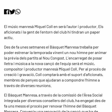
El músic manresà Miquel Coll en serà l’autor i productor. Els
aficionats i la gent de l’entorn del club hi tindran un paper
actiu.
Des de fa unes setmanes el Bàsquet Manresa treballa per
poder estrenar la temporada vinent un nou himne per animar
la prèvia dels partits al Nou Congost. L’encarregat de posar
lletra i música a la nova cançó de l’equip serà el músic,
compositor i productor manresà Miquel Coll. Per al procés de
creació i gravació, Coll comptarà amb el suport d’aficionats,
membres de penyes que ajudaran a compondre l’himne a
través de diverses reunions.
El Bàsquet Manresa, a través de la comissió de l’Àrea Social
integrada per diversos consellers del club, ha engegat des de
fa uns mesos el procés per renovar l’himne del Bàsquet
Manresa. Convenia una renovació de la cançó que ha de