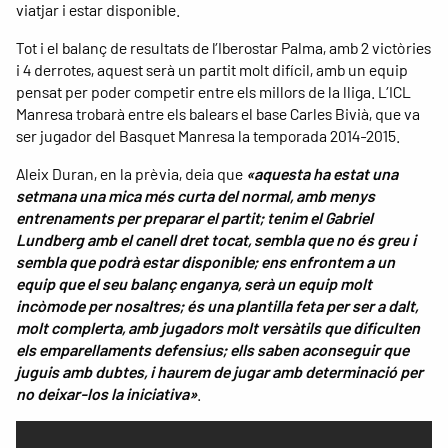
viatjar i estar disponible.
Tot i el balanç de resultats de l’Iberostar Palma, amb 2 victòries
i 4 derrotes, aquest serà un partit molt difícil, amb un equip
pensat per poder competir entre els millors de la lliga. L’ICL
Manresa trobarà entre els balears el base Carles Bivià, que va
ser jugador del Basquet Manresa la temporada 2014-2015.
Aleix Duran, en la prèvia, deia que
«aquesta ha estat una
setmana una mica més curta del normal, amb menys
entrenaments per preparar el partit; tenim el Gabriel
Lundberg amb el canell dret tocat, sembla que no és greu i
sembla que podrà estar disponible; ens enfrontem a un
equip que el seu balanç enganya, serà un equip molt
incòmode per nosaltres; és una plantilla feta per ser a dalt,
molt complerta, amb jugadors molt versàtils que dificulten
els emparellaments defensius; ells saben aconseguir que
juguis amb dubtes, i haurem de jugar amb determinació per
no deixar-los la iniciativa»
.