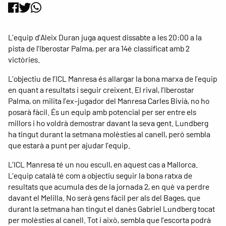
L’equip d’Aleix Duran juga aquest dissabte a les 20:00 a la
pista de l’Iberostar Palma, per ara 14è classificat amb 2
victòries.
L’objectiu de l’ICL Manresa és allargar la bona marxa de l’equip
en quant a resultats i seguir creixent. El rival, l’Iberostar
Palma, on milita l’ex-jugador del Manresa Carles Bivià, no ho
posarà fàcil. És un equip amb potencial per ser entre els
millors i ho voldrà demostrar davant la seva gent. Lundberg
ha tingut durant la setmana molèsties al canell, però sembla
que estarà a punt per ajudar l’equip.
L’ICL Manresa té un nou escull, en aquest cas a Mallorca.
L’equip català té com a objectiu seguir la bona ratxa de
resultats que acumula des de la jornada 2, en què va perdre
davant el Melilla. No serà gens fàcil per als del Bages, que
durant la setmana han tingut el danès Gabriel Lundberg tocat
per molèsties al canell. Tot i això, sembla que l’escorta podrà