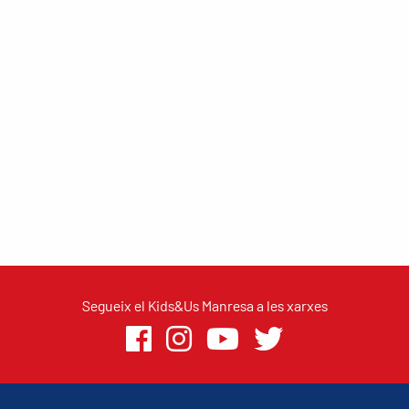
Segueix el Kids&Us Manresa a les xarxes