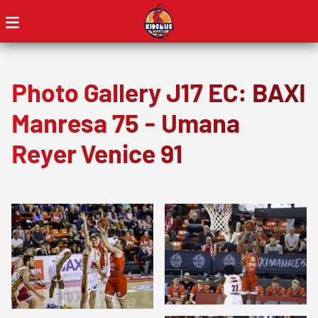
Photo Gallery J17 EC: BAXI
Manresa 75 - Umana
Reyer Venice 91