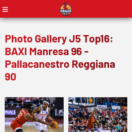
Photo Gallery J5 Top16:
BAXI Manresa 96 -
Pallacanestro Reggiana
90