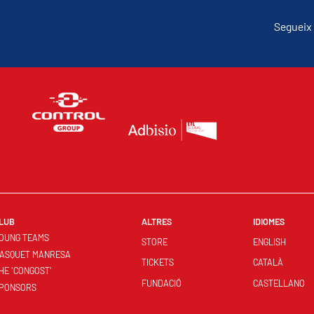
Segueix 
LUB
ALTRES
IDIOMES
OUNG TEAMS
STORE
ENGLISH
ASQUET MANRESA
TICKETS
CATALÀ
HE 'CONGOST'
FUNDACIÓ
CASTELLANO
PONSORS