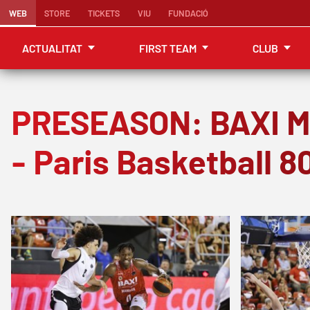
WEB
STORE
TICKETS
VIU
FUNDACIÓ
ACTUALITAT
FIRST TEAM
CLUB
PRESEASON: BAXI M
- Paris Basketball 8