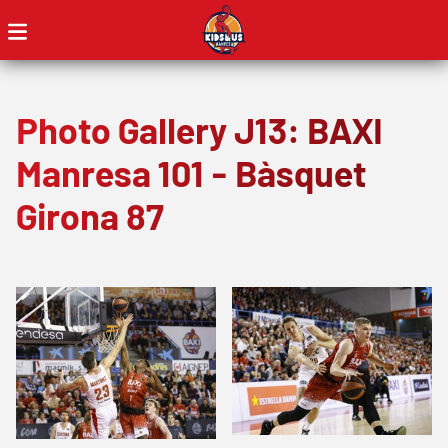
Photo Gallery J13: BAXI
Manresa 101 - Bàsquet
Girona 87