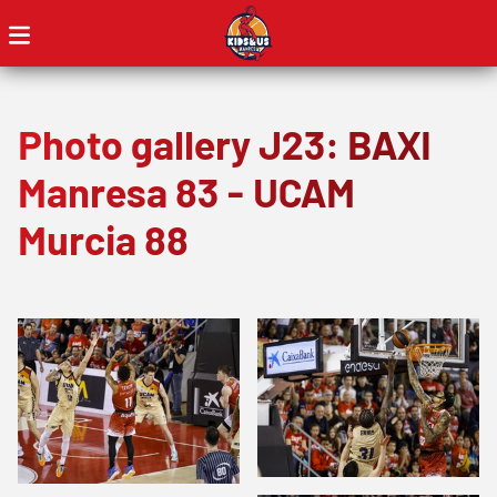
Photo gallery J23: BAXI
Manresa 83 - UCAM
Murcia 88