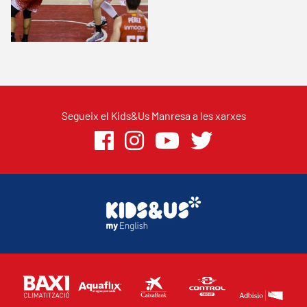
Segueix el Kids&Us Manresa a les xarxes