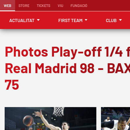
WEB
STORE
TICKETS
VIU
FUNDACIÓ
ACTUALITAT
FIRST TEAM
CLUB
Photos Play-off 1/4 f
Real Madrid 98 - BA
75