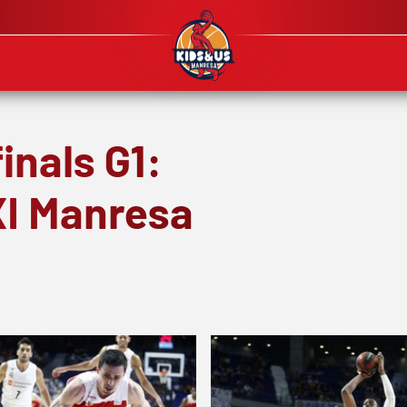
inals G1:
XI Manresa