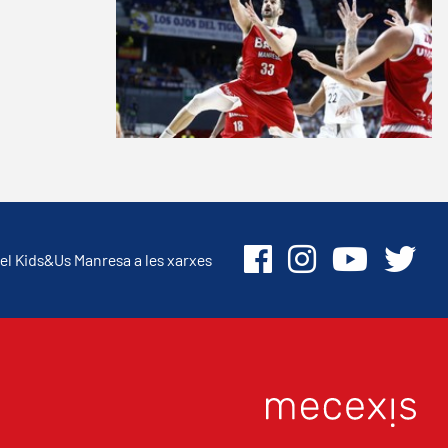
el Kids&Us Manresa a les xarxes