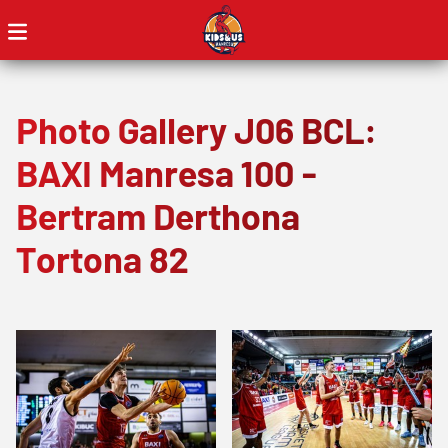
Photo Gallery J06 BCL:
BAXI Manresa 100 -
Bertram Derthona
Tortona 82