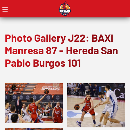
Photo Gallery J22: BAXI
Manresa 87 - Hereda San
Pablo Burgos 101