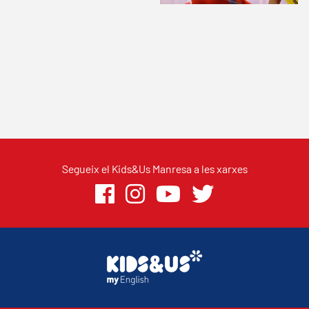
Segueix el Kids&Us Manresa a les xarxes