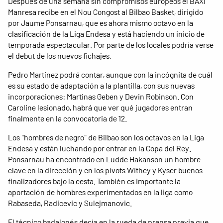
Después de una semana sin compromisos europeos el BAXI
Manresa recibe en el Nou Congost al Bilbao Basket, dirigido
por Jaume Ponsarnau, que es ahora mismo octavo en la
clasificación de la Liga Endesa y está haciendo un inicio de
temporada espectacular. Por parte de los locales podría verse
el debut de los nuevos fichajes.
Pedro Martínez podrá contar, aunque con la incógnita de cuál
es su estado de adaptación a la plantilla, con sus nuevas
incorporaciones: Martinas Geben y Devin Robinson. Con
Caroline lesionado, habrá que ver qué jugadores entran
finalmente en la convocatoria de 12.
Los "hombres de negro" de Bilbao son los octavos en la Liga
Endesa y están luchando por entrar en la Copa del Rey.
Ponsarnau ha encontrado en Ludde Hakanson un hombre
clave en la dirección y en los pívots Withey y Kyser buenos
finalizadores bajo la cesta. También es importante la
aportación de hombres experimentados en la liga como
Rabaseda, Radicevic y Sulejmanovic.
El técnico badalonés decía en la rueda de prensa previa que