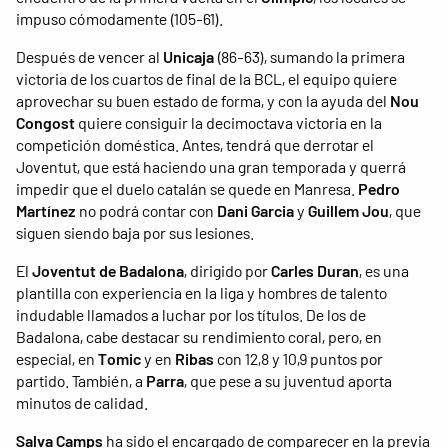
impuso cómodamente (105-61).
Después de vencer al
Unicaja
(86-63), sumando la primera
victoria de los cuartos de final de la BCL, el equipo quiere
aprovechar su buen estado de forma, y ​​con la ayuda del
Nou
Congost
quiere consiguir la decimoctava victoria en la
competición doméstica. Antes, tendrá que derrotar el
Joventut, que está haciendo una gran temporada y querrá
impedir que el duelo catalán se quede en Manresa.
Pedro
Martínez
no podrá contar con
Dani Garcia
y
Guillem Jou
, que
siguen siendo baja por sus lesiones.
El
Joventut de Badalona
, dirigido por
Carles Duran
, es una
plantilla con experiencia en la liga y hombres de talento
indudable llamados a luchar por los títulos. De los de
Badalona, cabe destacar su rendimiento coral, pero, en
especial, en
Tomic
y en
Ribas
con 12,8 y 10,9 puntos por
partido. También, a
Parra
, que pese a su juventud aporta
minutos de calidad.
Salva Camps
ha sido el encargado de comparecer en la previa