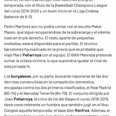
temporada, con el título de la Basketball Champions League
del curso 2019-2020 y un buen inicio en la Liga Endesa
(balance de 8-5).
Pedro Martínez aún no podrá contar con el escolta Makai
Mason, que sigue recuperándose de la sobrecarga y el edema
óseo en el pie derecho. El resto, aparte de pequeñas
molestias, estará disponible para el partido. El técnico
barcelonés ha explicado en la previa que es probable que
viaje Marc
Peñarroya
con el equipo. El BAXI Manresa pretende
sumar la octava victoria, lo que supondría igualar el rival de
esta jornada 14.
Los
burgaleses
, por su parte, buscarán reponerse de las dos
derrotas consecutivas en la competición doméstica,
encajadas contra los dos primeros clasificados, el Real Madrid
(60-74) y el Iberostar Tenerife (84-79). El conjunto dirigido por
Joan
Peñarroya
, técnico de los del Bages el curso 2018-2019,
tiene como referente un hombre que también jugó en el Nou
Congost aquella temporada: el base Alex
Renfroe
. Además, el
Burgos también cuenta con otros jugadores talentosos, como