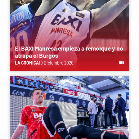
El BAXI Manresa empieza a remolque y no
atrapa el Burgos
LA CRÓNICA
19 Diciembre 2020