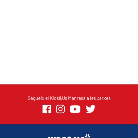
Segueix el Kids&Us Manresa a les xarxes