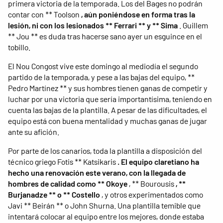
primera victoria de la temporada. Los del Bages no podrán
contar con ** Toolson
, aún poniéndose en forma tras la
lesión, ni con los lesionados ** Ferrari ** y ** Sima
. Guillem
** Jou ** es duda tras hacerse sano ayer un esguince en el
tobillo.
El Nou Congost vive este domingo al mediodía el segundo
partido de la temporada, y pese a las bajas del equipo, **
Pedro Martínez ** y sus hombres tienen ganas de competir y
luchar por una victoria que sería importantísima, teniendo en
cuenta las bajas de la plantilla. A pesar de las dificultades, el
equipo está con buena mentalidad y muchas ganas de jugar
ante su afición.
Por parte de los canarios, toda la plantilla a disposición del
técnico griego Fotis ** Katsikaris
. El equipo claretiano ha
hecho una renovación este verano, con la llegada de
hombres de calidad como ** Okoye
, ** Bourousis
, **
Burjanadze ** o ** Costello
, y otros experimentados como
Javi ** Beirán ** o John Shurna. Una plantilla temible que
intentará colocar al equipo entre los mejores, donde estaba