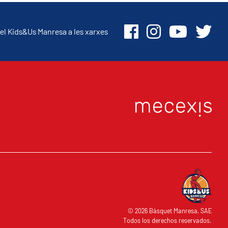
el Kids&Us Manresa a les xarxes
O
© 2026 Bàsquet Manresa, SAE
Todos los derechos reservados.