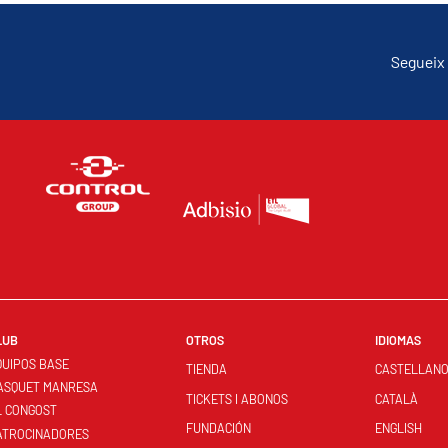
Segueix 
LUB
OTROS
IDIOMAS
QUIPOS BASE
TIENDA
CASTELLAN
ASQUET MANRESA
TICKETS I ABONOS
CATALÀ
L CONGOST
FUNDACIÓN
ENGLISH
ATROCINADORES