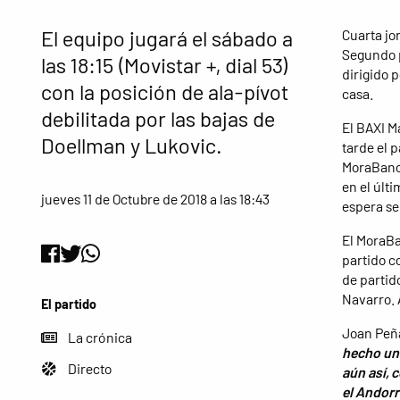
El equipo jugará el sábado a
Cuarta jo
Segundo p
las 18:15 (Movistar +, dial 53)
dirigido 
con la posición de ala-pívot
casa.
debilitada por las bajas de
El BAXI M
Doellman y Lukovic.
tarde el 
MoraBanc 
en el últi
jueves 11 de Octubre de 2018 a las 18:43
espera se
El MoraBa
partido c
de partid
Navarro. 
El partido
Joan Peña
La crónica
hecho una
Directo
aún así, 
el Andorr