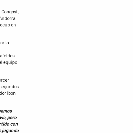
u Congost.
 Andorra
rocup en
or la
l
cafoides
el equipo
ercer
s segundos
dor Ibon
hemos
ic, pero
rtido con
e jugando