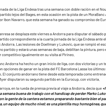
rnada de la Liga Endesa tras una semana con doble ración en el No
artido lejos del Bages, en esta ocasión en la pista de un MoraBanc
por Ibon Navarro, que esta semana ha ganado su compromiso de Eu
anresa se desplaza este viernes a Andorra para disputar el sábado p
partido correspondiente a la cuarta jornada de la Liga Endesa ante e
Andorra. Las lesiones de Doellman y Lukovic, que se rompió el es
mo partido y estará unas semanas de baja, debilitan la pintura, pero 
r competitivo igualmente en su visita al Pirineo.
nc Andorra ha hecho un gran inicio de liga, con dos victorias y un t
on opciones de ganar en la pista del FC Barcelona Lassa los último
o. El conjunto andorrano tiene desde esta temporada como entrena
Ayer disputaron su segundo partido en la Eurocup, con victoria.
rroya, en la rueda de prensa previa al viaje a Andorra, decía que
«
 semana buena de trabajo con el handicap de perder Marko Lukov
con la gente de la cantera estamos preparando bastante bien el pa
a, un equipo de mucho nivel; es una plantilla muy homogénea, qu