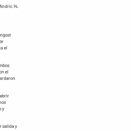
Andric 14,
ongost
te
a el
ambos
on el
tardaron
abrir
nos
o y
 salida y