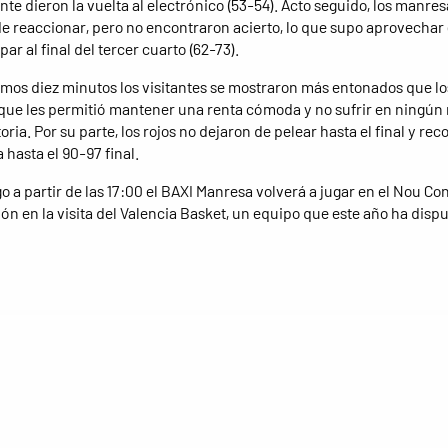
te dieron la vuelta al electrónico (53-54). Acto seguido, los manre
de reaccionar, pero no encontraron acierto, lo que supo aprovechar e
ar al final del tercer cuarto (62-73).
timos diez minutos los visitantes se mostraron más entonados que lo
 que les permitió mantener una renta cómoda y no sufrir en ningú
toria. Por su parte, los rojos no dejaron de pelear hasta el final y rec
 hasta el 90-97 final.
o a partir de las 17:00 el BAXI Manresa volverá a jugar en el Nou Co
ión en la visita del Valencia Basket, un equipo que este año ha dispu