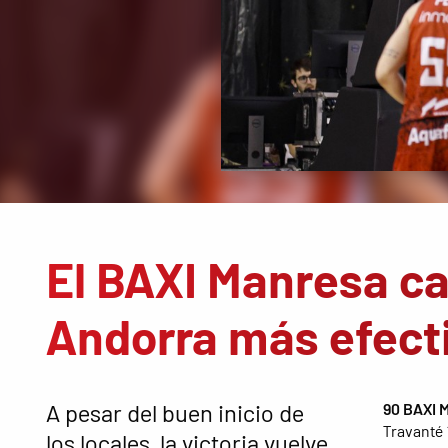
El BAXI Manresa c
Andorra más efect
A pesar del buen inicio de
90 BAXI 
Travanté 1
los locales, la victoria vuelve