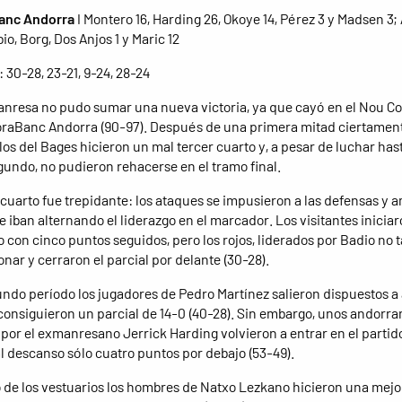
anc Andorra
I Montero 16, Harding 26, Okoye 14, Pérez 3 y Madsen 3; 
io, Borg, Dos Anjos 1 y Maric 12
: 30-28, 23-21, 9-24, 28-24
anresa no pudo sumar una nueva victoria, ya que cayó en el Nou C
oraBanc Andorra (90-97). Después de una primera mitad ciertamen
los del Bages hicieron un mal tercer cuarto y, a pesar de luchar hast
gundo, no pudieron rehacerse en el tramo final.
 cuarto fue trepidante: los ataques se impusieron a las defensas y 
e iban alternando el liderazgo en el marcador. Los visitantes iniciar
 con cinco puntos seguidos, pero los rojos, liderados por Badio no 
nar y cerraron el parcial por delante (30-28).
undo período los jugadores de Pedro Martínez salieron dispuestos a 
consiguieron un parcial de 14-0 (40-28). Sin embargo, unos andorra
 por el exmanresano Jerrick Harding volvieron a entrar en el partid
al descanso sólo cuatro puntos por debajo (53-49).
 de los vestuarios los hombres de Natxo Lezkano hicieron una mejor