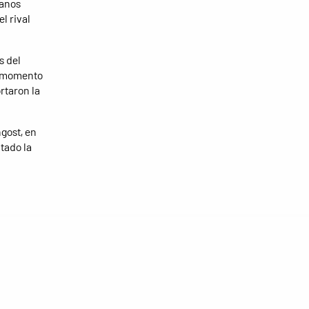
sanos
l rival
s del
n momento
ortaron la
ngost, en
tado la