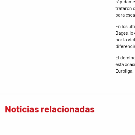
rápidamen
trataron 
para escap
En los úl
Bages, lo
por la vic
diferencia
El doming
esta ocas
Euroliga.
Noticias relacionadas