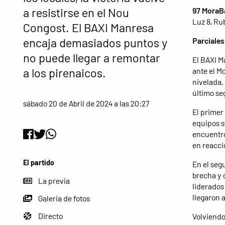
a resistirse en el Nou
97 MoraB
Luz 8, Rub
Congost. El BAXI Manresa
encaja demasiados puntos y
Parciales
no puede llegar a remontar
El BAXI M
a los pirenaicos.
ante el M
nivelada, 
último se
sábado 20 de Abril de 2024 a las 20:27
El primer
equipos s
encuentro
en reaccio
El partido
En el seg
brecha y 
La previa
liderados
llegaron 
Galeria de fotos
Directo
Volviendo