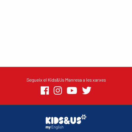
Segueix el Kids&Us Manresa a les xarxes