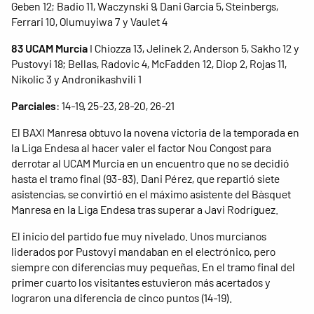
Geben 12; Badio 11, Waczynski 9, Dani Garcia 5, Steinbergs,
Ferrari 10, Olumuyiwa 7 y Vaulet 4
83 UCAM Murcia
I Chiozza 13, Jelinek 2, Anderson 5, Sakho 12 y
Pustovyi 18; Bellas, Radovic 4, McFadden 12, Diop 2, Rojas 11,
Nikolic 3 y Andronikashvili 1
Parciales
: 14-19, 25-23, 28-20, 26-21
El BAXI Manresa obtuvo la novena victoria de la temporada en
la Liga Endesa al hacer valer el factor Nou Congost para
derrotar al UCAM Murcia en un encuentro que no se decidió
hasta el tramo final (93-83). Dani Pérez, que repartió siete
asistencias, se convirtió en el máximo asistente del Bàsquet
Manresa en la Liga Endesa tras superar a Javi Rodríguez.
El inicio del partido fue muy nivelado. Unos murcianos
liderados por Pustovyi mandaban en el electrónico, pero
siempre con diferencias muy pequeñas. En el tramo final del
primer cuarto los visitantes estuvieron más acertados y
lograron una diferencia de cinco puntos (14-19).