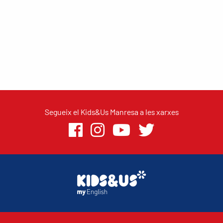
Segueix el Kids&Us Manresa a les xarxes