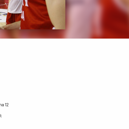
ma 12
0;