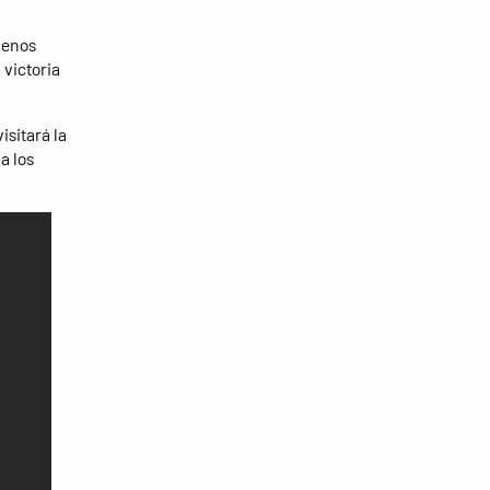
menos
 victoria
isitará la
a los