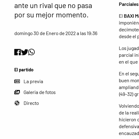
ante un rival que no pasa
Parciales
por su mejor momento.
El
BAXI M
imponién
decimoter
domingo 30 de Enero de 2022 a las 19:36
desde el 
Los jugad
parcial in
en el que 
El partido
En el seg
buen mome
La previa
ampliando
Galeria de fotos
(49-32) g
Directo
Volviendo
de la rea
hicieron d
defensivas
encauzado