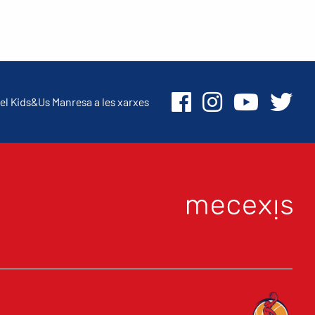
el Kids&Us Manresa a les xarxes