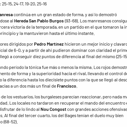
: 25-15, 24-17, 19-20, 25-16
anresa
continúa en un gran estado de forma, y ​​así lo demostró
dose al
Hereda San Pablo Burgos
(93-68). Los manresanos consigu
cera victoria de la temporada, en un partido en el que tomaron la in
principio y la mantuvieron hasta el último instante.
ores dirigidos por
Pedro Martínez
hicieron un mejor inicio y clavar
icial de 6-0, y a partir de ahí pudieron dominar con claridad el prim
llegó a conseguir diez puntos de diferencia al final del mismo (25-15
undo período la tónica fue más o menos la misma. Los rojos demost
nto de forma y la superioridad hacia el rival, llevando el control d
 la diferencia hasta los diecisiete puntos con la que se llegó al de
racias a un dos más un final de
Francisco
.
 de los vestuarios, los burgaleses parecían reaccionar, pero nada m
lidad. Los locales no tardaron en recuperar el mando del encuentro 
isfrutar de lo lindo al
Nou Congost
con grandes acciones ofensivas
. Al final del tercer cuarto, los del Bages tenían el duelo muy bien
 (68-52).