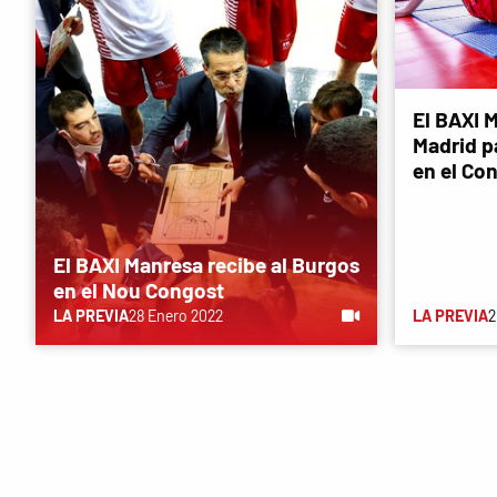
El BAXI M
Madrid p
en el Co
El BAXI Manresa recibe al Burgos
en el Nou Congost
LA PREVIA
28 Enero 2022
LA PREVIA
2