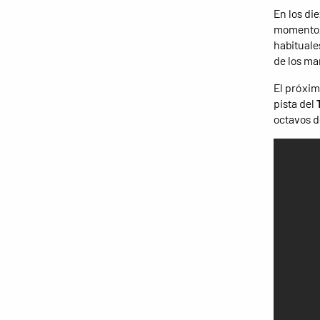
En los die
momento,
habituale
de los ma
El próximo
pista del
octavos de