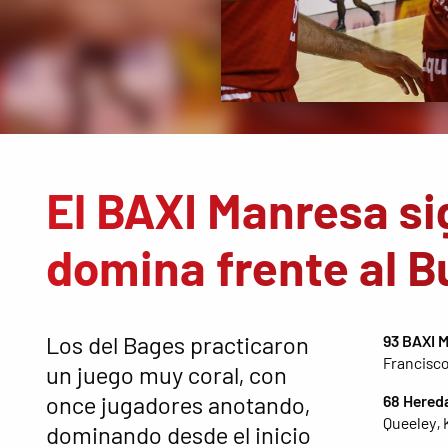
El BAXI Manresa s
domina frente al B
Los del Bages practicaron
93 BAXI 
Francisco 
un juego muy coral, con
once jugadores anotando,
68 Hered
Queeley, 
dominando desde el inicio