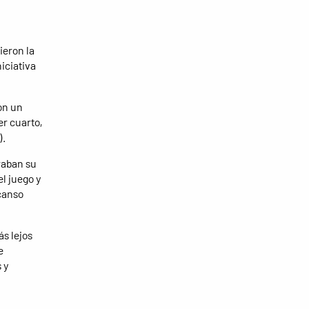
ieron la
iciativa
on un
er cuarto,
).
raban su
el juego y
scanso
ás lejos
e
 y