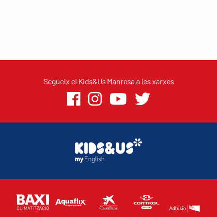
Segueix el Kids&Us Manresa a les xarxes