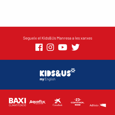
Segueix el Kids&Us Manresa a les xarxes