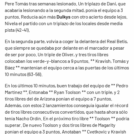
Pere Tomás tras semanas lesionado. Un triplazo de Dani, que
acabaría lesionando a la segunda mitad, ponía el equipo a 3
puntos. Reducía aún más
Dulkys
con otro acierto desde lejos.
Nivela el partido con un triplazo de los locales desde media
pista (42-41).
En la segunda parte, volvía a coger la delantera del Real Betis,
que siempre se quedaba por delante en el marcador a pesar
de ser por poco. Un triple de Oliver, y tres tiros libres
colocaban los verde-y-blancos a 9 puntos. ** Kravish, Tomás y
Báez ** mantenían el equipo cerca a las puertas de los últimos
10 minutos (63-56).
En los últimos 10 minutos, buen trabajo del equipo de ** Pedro
Martínez **. Entonaba ** Ryan Toolson ** con un triple, y 2
tiros libres del de Arizona ponían el equipo a 7 puntos.
Además, con estos 2 lanzamientos conseguía igualar el récord
de tiros libres consecutivos convertidos, que hasta ahora sólo
tenía Nacho Ordín. En el próximo tiro libre ** Toolson ** podría
superar. De nuevo Toolson y dos tiros libres de Magarity
ponían el equipo a 3 puntos. Anotaban ** Cvetkovic y Kravish