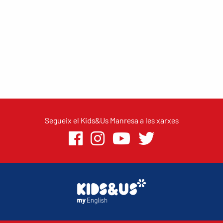
Segueix el Kids&Us Manresa a les xarxes