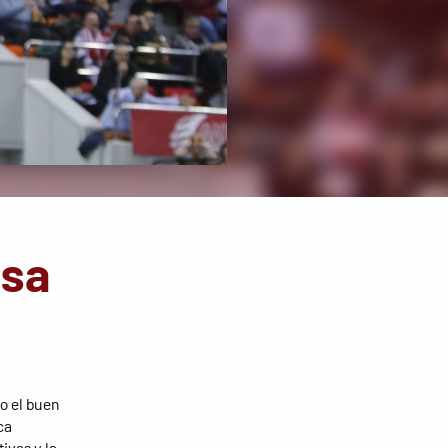
esa
o el buen
ca
ivas y la