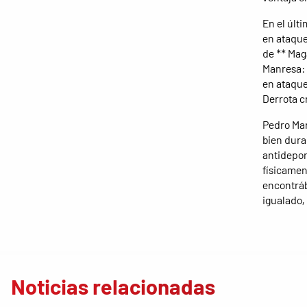
En el últ
en ataque,
de ** Mag
Manresa: 
en ataque
Derrota cr
Pedro Mar
bien dura
antidepor
físicamen
encontráb
igualado,
Noticias relacionadas