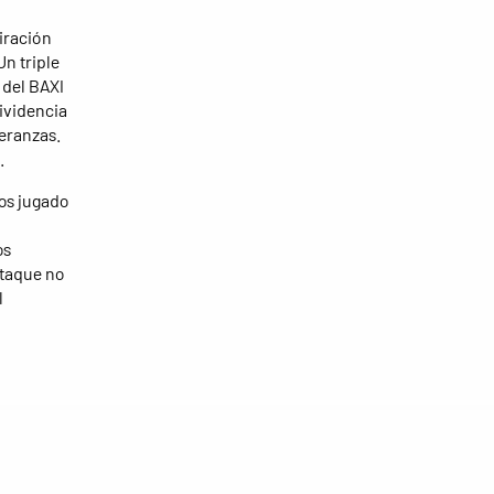
iración
Un triple
 del BAXI
rividencia
peranzas.
.
mos jugado
os
ataque no
l