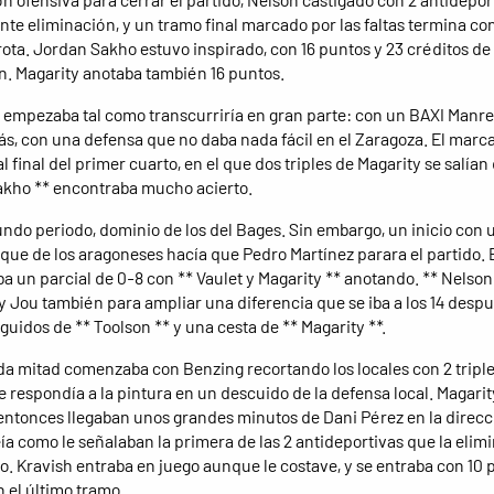
te eliminación, y un tramo final marcado por las faltas termina co
rota. Jordan Sakho estuvo inspirado, con 16 puntos y 23 créditos de
n. Magarity anotaba también 16 puntos.
o empezaba tal como transcurriría en gran parte: con un BAXI Manr
rás, con una defensa que no daba nada fácil en el Zaragoza. El marc
l final del primer cuarto, en el que dos triples de Magarity se salían
akho ** encontraba mucho acierto.
undo periodo, dominio de los del Bages. Sin embargo, un inicio con 
que de los aragoneses hacía que Pedro Martínez parara el partido.
 un parcial de 0-8 con ** Vaulet y Magarity ** anotando. ** Nelson
, y Jou también para ampliar una diferencia que se iba a los 14 desp
guidos de ** Toolson ** y una cesta de ** Magarity **.
a mitad comenzaba con Benzing recortando los locales con 2 triple
 respondía a la pintura en un descuido de la defensa local. Magarity
 entonces llegaban unos grandes minutos de Dani Pérez en la direcc
ía como le señalaban la primera de las 2 antideportivas que la elim
do. Kravish entraba en juego aunque le costave, y se entraba con 10 
n el último tramo.