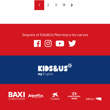
1
2
3
19
Segueix el Kids&Us Manresa a les xarxes