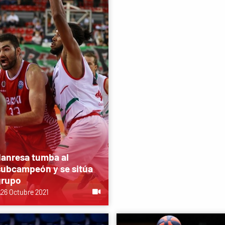
Manresa tumba al
subcampeón y se sitúa
grupo
A
26 Octubre 2021