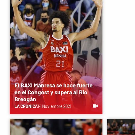
El BAXI Manresa se hace fuerte
en el Congost y supera al Río
Breogán
LA CRÓNICA
14 Noviembre 2021