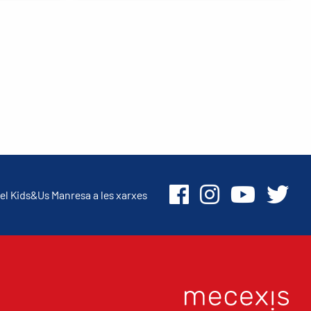
el Kids&Us Manresa a les xarxes