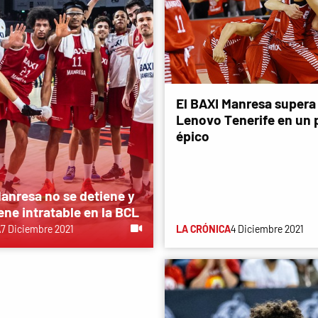
El BAXI Manresa supera 
Lenovo Tenerife en un 
épico
Manresa no se detiene y
ene intratable en la BCL
A
7 Diciembre 2021
LA CRÓNICA
4 Diciembre 2021