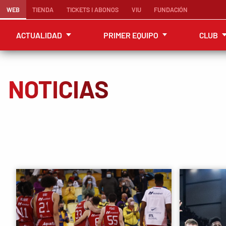
WEB
TIENDA
TICKETS I ABONOS
VIU
FUNDACIÓN
ACTUALIDAD
PRIMER EQUIPO
CLUB
NOTICIAS