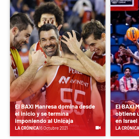
El BAXI Manresa domina desde
El BAXI 
el inicio y se termina
obtiene u
imponiendo al Unicaja
en Israel
LA CRÓNICA
16 Octubre 2021
LA CRÓNIC