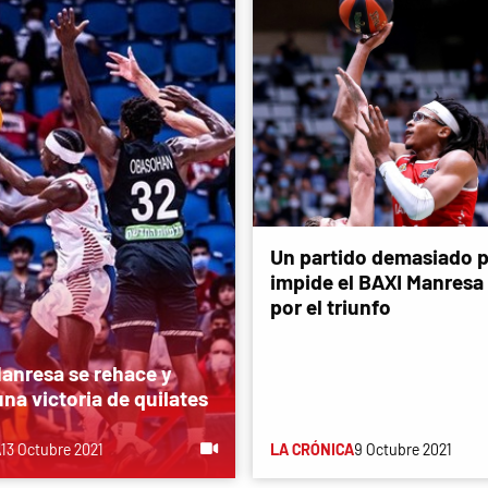
Un partido demasiado 
impide el BAXI Manresa
por el triunfo
Manresa se rehace y
na victoria de quilates
A
13 Octubre 2021
LA CRÓNICA
9 Octubre 2021