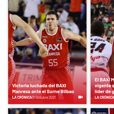
El BAXI 
Victoria luchada del BAXI
vigente 
Manresa ante el Surne Bilbao
líder de 
LA CRÓNICA
31 Octubre 2021
LA CRÓNIC