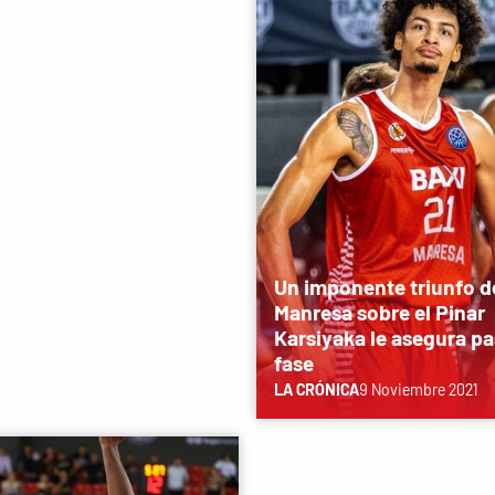
Un imponente triunfo d
Manresa sobre el Pinar
Karsiyaka le asegura pa
fase
LA CRÓNICA
9 Noviembre 2021