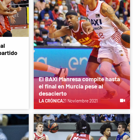
al
partido
El BAXI Manresa compite hasta
el final en Murcia pese al
desacierto
LA CRÓNICA
21 Noviembre 2021