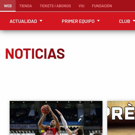
WEB
TIENDA
TICKETS I ABONOS
VIU
FUNDACIÓN
ACTUALIDAD
PRIMER EQUIPO
CLUB
NOTICIAS