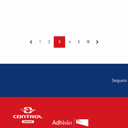
1
2
3
4
5
18
Segueix 