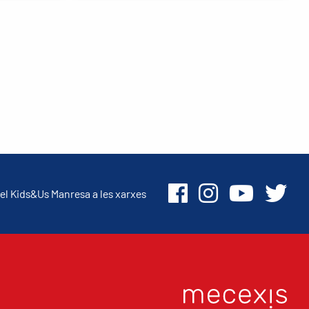
el Kids&Us Manresa a les xarxes