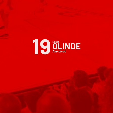
19
Louis
OLINDE
Ala-pívot