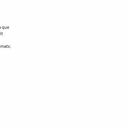
a que
lt
 matx.