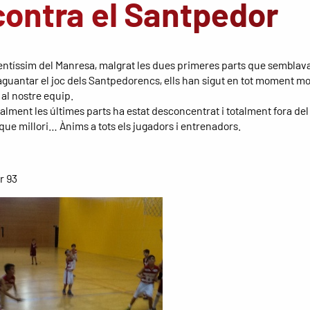
 contra el Santpedor
lentíssim del Manresa, malgrat les dues primeres parts que semblav
guantar el joc dels Santpedorencs, ells han sigut en tot moment mo
 al nostre equip.
alment les últimes parts ha estat desconcentrat i totalment fora del
ue millori… Ànims a tots els jugadors i entrenadors.
r 93