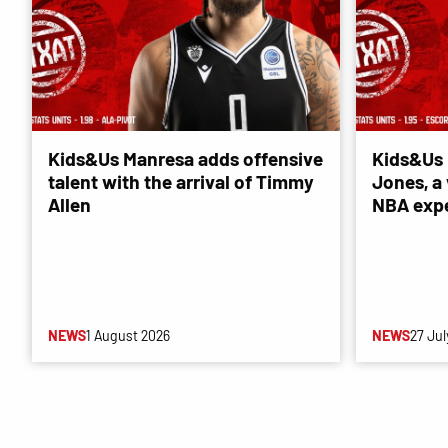
Kids&Us Manresa adds offensive
Kids&Us 
talent with the arrival of Timmy
Jones, a 
Allen
NBA exp
NEWS
1 August 2026
NEWS
27 Jul