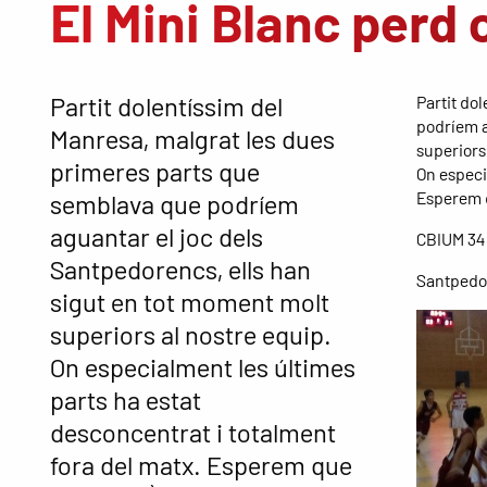
El Mini Blanc perd
Partit dolentíssim del
Partit do
podríem a
Manresa, malgrat les dues
superiors
primeres parts que
On especi
Esperem q
semblava que podríem
aguantar el joc dels
CBIUM 34
Santpedorencs, ells han
Santpedo
sigut en tot moment molt
superiors al nostre equip.
On especialment les últimes
parts ha estat
desconcentrat i totalment
fora del matx. Esperem que