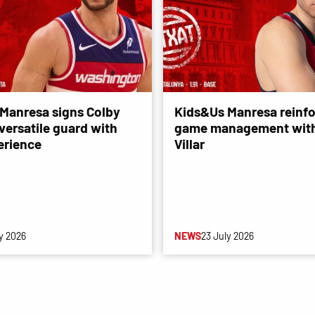
Manresa signs Colby
Kids&Us Manresa reinfo
versatile guard with
game management with
erience
Villar
y 2026
NEWS
23 July 2026