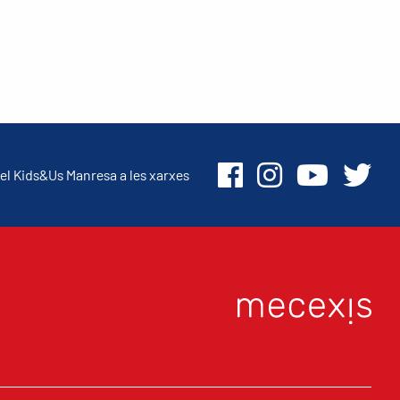
el Kids&Us Manresa a les xarxes