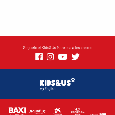
Segueix el Kids&Us Manresa a les xarxes