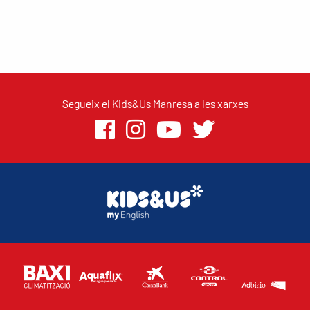
Segueix el Kids&Us Manresa a les xarxes