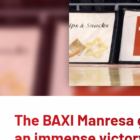
The BAXI Manresa 
an immense victor