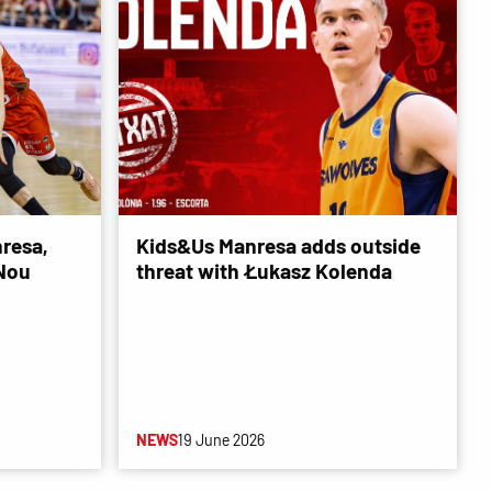
resa,
Kids&Us Manresa adds outside
 Nou
threat with Łukasz Kolenda
NEWS
19 June 2026