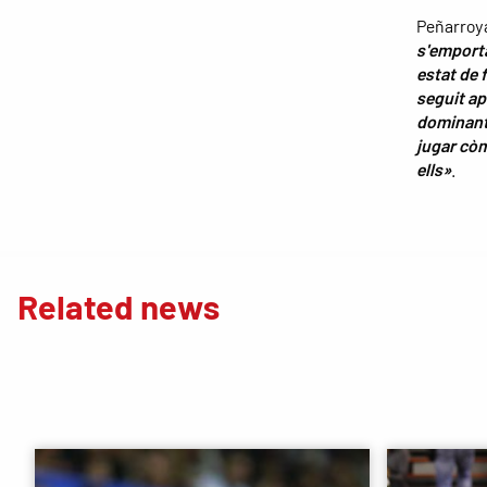
Peñarroya
s'emporta
estat de 
seguit ap
dominant 
jugar còm
ells»
.
Related news