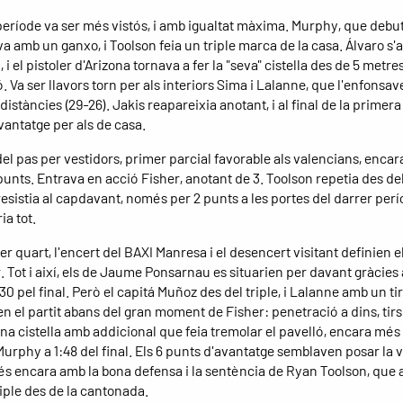
període va ser més vistós, i amb igualtat màxima. Murphy, que debut
a amb un ganxo, i Toolson feia un triple marca de la casa. Álvaro s'a
, i el pistoler d'Arizona tornava a fer la "seva" cistella des de 5 metres
 Va ser llavors torn per als interiors Sima i Lalanne, que l'enfonsav
istàncies (29-26). Jakis reapareixia anotant, i al final de la primera 
vantatge per als de casa.
el pas per vestidors, primer parcial favorable als valencians, encar
nts. Entrava en acció Fisher, anotant de 3. Toolson repetia des dels
esistia al capdavant, només per 2 punts a les portes del darrer perí
ia tot.
er quart, l'encert del BAXI Manresa i el desencert visitant definien e
 Tot i així, els de Jaume Ponsarnau es situarien per davant gràcies 
30 pel final. Però el capitá Muñoz des del triple, i Lalanne amb un tir
n el partit abans del gran moment de Fisher: penetració a dins, tirs 
una cistella amb addicional que feia tremolar el pavelló, encara més
Murphy a 1:48 del final. Els 6 punts d'avantatge semblaven posar la v
més encara amb la bona defensa i la sentència de Ryan Toolson, que 
iple des de la cantonada.