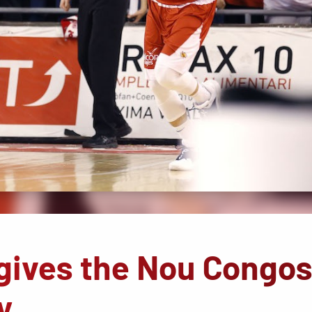
gives the Nou Congos
y