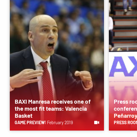
BAXI Manresa receives one of
Press ro
the most fit teams: Valencia
conferen
Basket
Peñarro
GAME PREVIEW
1 February 2019
PRESS ROO