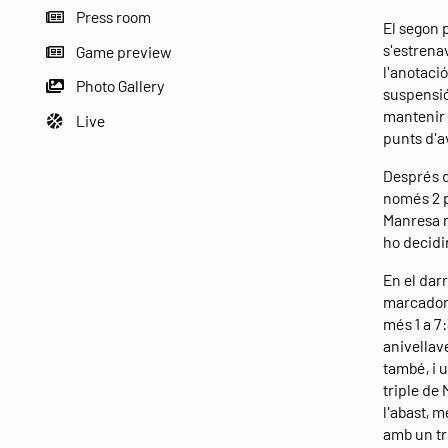
Press room
El segon 
s'estrenav
Game preview
l'anotació
Photo Gallery
suspensió.
mantenir d
Live
punts d'a
Després d
només 2 pu
Manresa r
ho decidir
En el darr
marcador.
més 1 a 7:
anivellave
també, i 
triple de 
l'abast, 
amb un tr