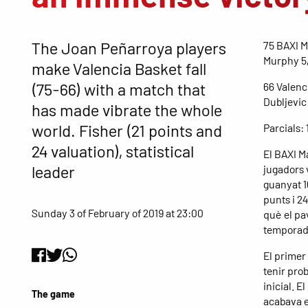
The Joan Peñarroya players
75 BAXI M
Murphy 5,
make Valencia Basket fall
(75-66) with a match that
66 Valenc
Dubljevic 
has made vibrate the whole
world. Fisher (21 points and
Parcials: 
24 valuation), statistical
El BAXI M
leader
jugadors 
guanyat 16
punts i 2
Sunday 3 of February of 2019 at 23:00
què el pav
temporad
El primer
tenir pro
inicial. E
The game
acabava e