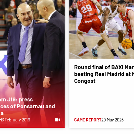
Round final of BAXI Man
beating Real Madrid at
Congost
om J19: press
ces of Ponsarnau and
ya
M
3 February 2019
GAME REPORT
29 May 2026