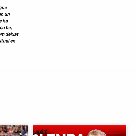
 que
en un
e ha
ça bé,
em deixat
itual en