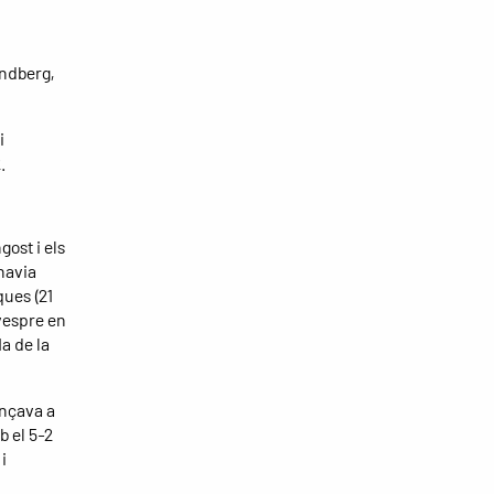
undberg,
i
.
ost i els
havia
ques (21
 vespre en
a de la
ençava a
b el 5-2
i