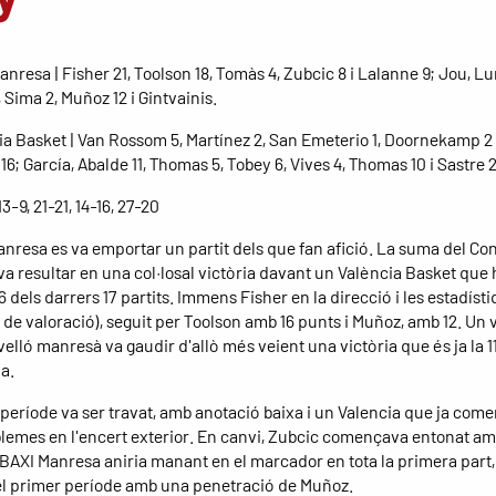
anresa | Fisher 21, Toolson 18, Tomàs 4, Zubcic 8 i Lalanne 9; Jou, L
 Sima 2, Muñoz 12 i Gintvainis.
ia Basket | Van Rossom 5, Martínez 2, San Emeterio 1, Doornekamp 2 
16; García, Abalde 11, Thomas 5, Tobey 6, Vives 4, Thomas 10 i Sastre 2
13-9, 21-21, 14-16, 27-20
anresa es va emportar un partit dels que fan afició. La suma del Cong
va resultar en una col·losal victòria davant un València Basket que 
 dels darrers 17 partits. Immens Fisher en la direcció i les estadísti
4 de valoració), seguit per Toolson amb 16 punts i Muñoz, amb 12. Un
elló manresà va gaudir d'allò més veient una victòria que és ja la 11
a.
 període va ser travat, amb anotació baixa i un Valencia que ja com
blemes en l'encert exterior. En canvi, Zubcic començava entonat am
l BAXI Manresa aniria manant en el marcador en tota la primera part, 
l primer període amb una penetració de Muñoz.