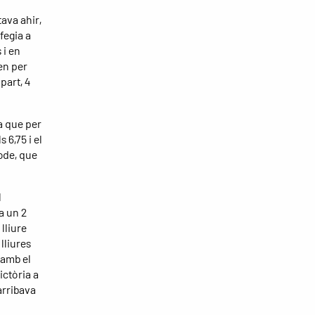
ava ahir,
fegia a
 i en
en per
part, 4
a que per
 6,75 i el
ode, que
l
a un 2
 lliure
lliures
 amb el
ictòria a
arribava