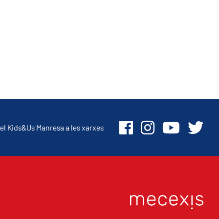
el Kids&Us Manresa a les xarxes