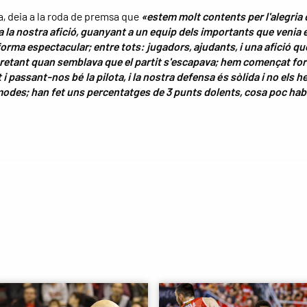
, deia a la roda de premsa que
«estem molt contents per l'alegria
 la nostra afició, guanyant a un equip dels importants que venia 
forma espectacular; entre tots: jugadors, ajudants, i una afició qu
retant quan semblava que el partit s'escapava; hem començat for
i passant-nos bé la pilota, i la nostra defensa és sòlida i no els h
odes; han fet uns percentatges de 3 punts dolents, cosa poc hab