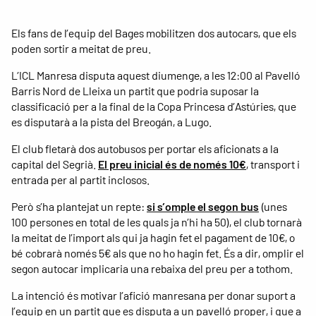
Els fans de l’equip del Bages mobilitzen dos autocars, que els
poden sortir a meitat de preu.
L’ICL Manresa disputa aquest diumenge, a les 12:00 al Pavelló
Barris Nord de Lleixa un partit que podria suposar la
classificació per a la final de la Copa Princesa d’Astúries, que
es disputarà a la pista del Breogán, a Lugo.
El club fletarà dos autobusos per portar els aficionats a la
capital del Segrià.
El preu inicial és de només 10€
, transport i
entrada per al partit inclosos.
Però s’ha plantejat un repte:
si s’omple el segon bus
(unes
100 persones en total de les quals ja n’hi ha 50), el club tornarà
la meitat de l’import als qui ja hagin fet el pagament de 10€, o
bé cobrarà només 5€ als que no ho hagin fet. És a dir, omplir el
segon autocar implicaria una rebaixa del preu per a tothom.
La intenció és motivar l’afició manresana per donar suport a
l’equip en un partit que es disputa a un pavelló proper, i que a