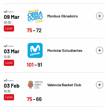
Monbus Obradoiro
09 Mar
20:30
Local
75
72
Movistar Estudiantes
03 Mar
12:30
Local
101
91
Valencia Basket Club
03 Feb
19:30
Local
75
66