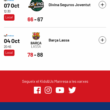
Divina Seguros Joventut
07 Oct
12:30
Local
66
67
Barça Lassa
04 Oct
20:45
Local
78
88
Segueix el Kids&Us Manresa a les xarxes