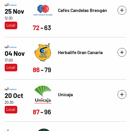
Cafés Candelas Breogán
25 Nov
12:30
Local
72
63
Herbalife Gran Canaria
04 Nov
17:00
Local
86
79
Unicaja
20 Oct
20:30
Local
87
96