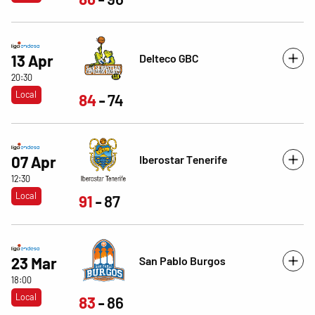
Delteco GBC
13 Apr
20:30
Local
84
74
Iberostar Tenerife
07 Apr
12:30
Local
91
87
San Pablo Burgos
23 Mar
18:00
Local
83
86