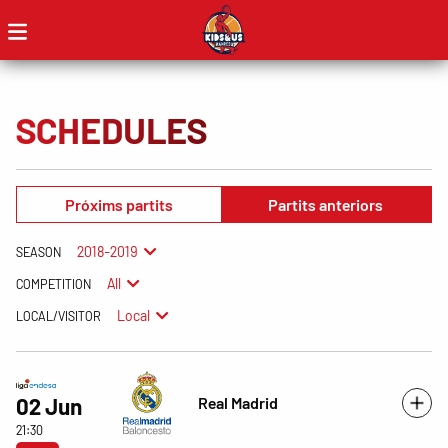
SCHEDULES
Próxims partits
Partits anteriors
2018-2019
SEASON
All
COMPETITION
Local
LOCAL/VISITOR
Real Madrid
02 Jun
21:30