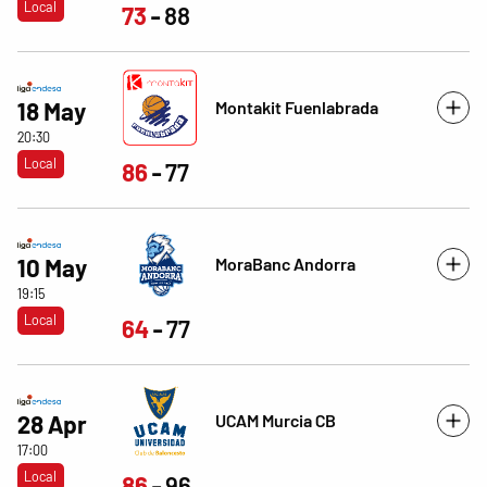
Local
73
88
Montakit Fuenlabrada
18 May
20:30
Local
86
77
MoraBanc Andorra
10 May
19:15
Local
64
77
UCAM Murcia CB
28 Apr
17:00
Local
86
96