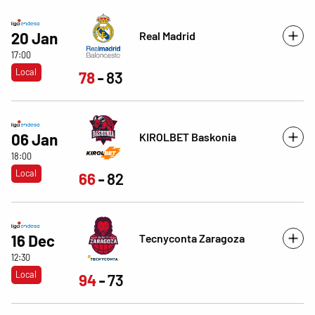
Real Madrid
20 Jan
17:00
Local
78
83
KIROLBET Baskonia
06 Jan
18:00
Local
66
82
Tecnyconta Zaragoza
16 Dec
12:30
Local
94
73