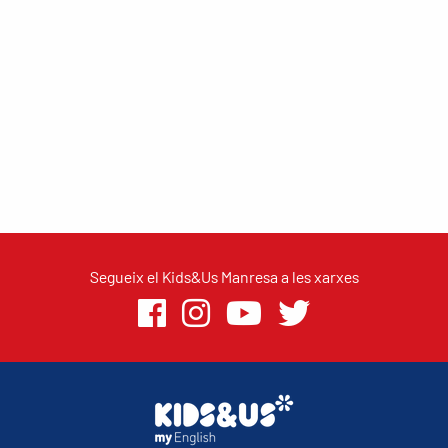
Segueix el Kids&Us Manresa a les xarxes