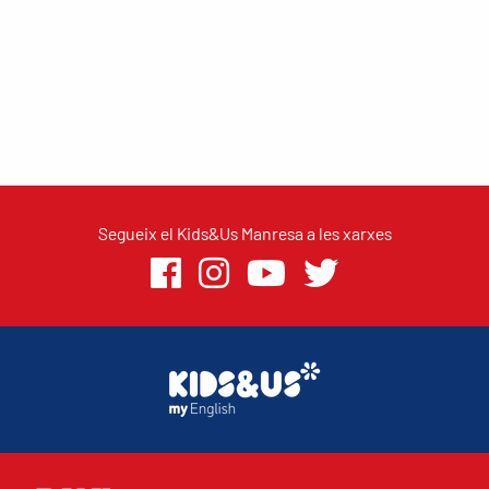
Segueix el Kids&Us Manresa a les xarxes