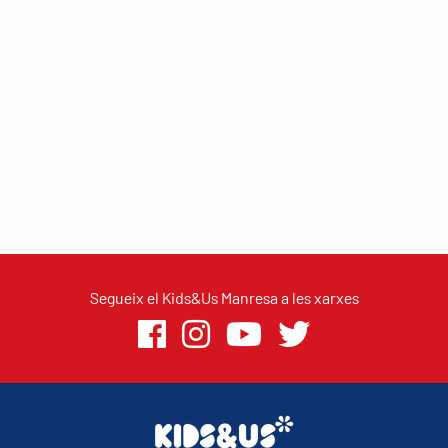
Segueix el Kids&Us Manresa a les xarxes