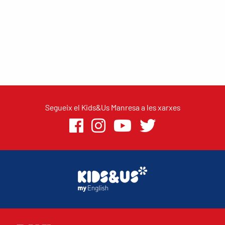
Segueix el Kids&Us Manresa a les xarxes