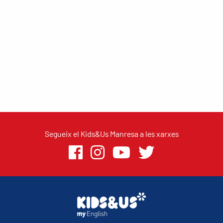
Segueix el Kids&Us Manresa a les xarxes