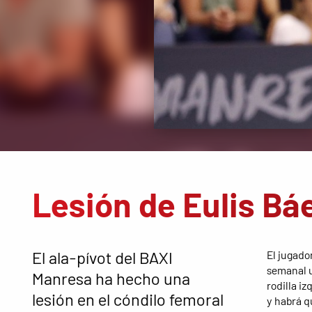
Lesión de Eulis Bá
El ala-pívot del BAXI
El jugado
semanal u
Manresa ha hecho una
rodilla iz
lesión en el cóndilo femoral
y habrá q