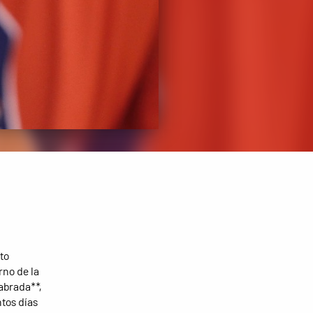
to
rno de la
labrada**,
tos días