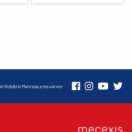
el Kids&Us Manresa a les xarxes