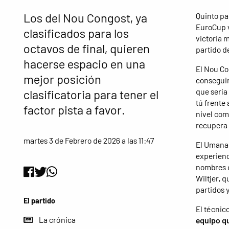
Los del Nou Congost, ya
Quinto pa
EuroCup v
clasificados para los
victoria 
octavos de final, quieren
partido de
hacerse espacio en una
El Nou Co
mejor posición
conseguir
que sería
clasificatoria para tener el
tú frente
factor pista a favor.
nivel com
recupera 
martes 3 de Febrero de 2026 a las 11:47
El Umana 
experienc
nombres d
Wiltjer, 
partidos 
El partido
El técnic
La crónica
equipo qu