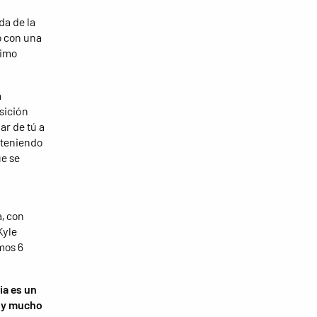
da de la
o con una
timo
a
osición
ar de tú a
nteniendo
ue se
a, con
Kyle
mos 6
ia es un
o y mucho