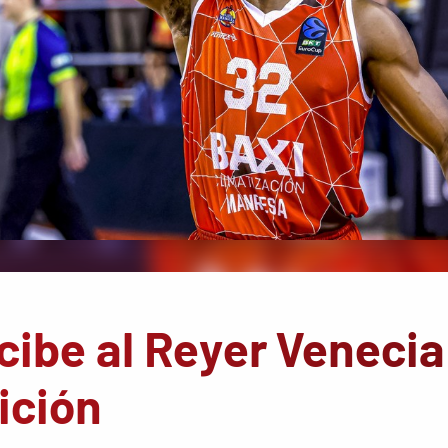
cibe al Reyer Venecia
ición