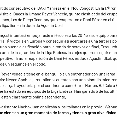
rtido consecutivo del BAXI Manresa en el Nou Congost. En la 17ª ron
isita el Bages la Umana Reyer Venecia, quinto clasificado del grup
menos. Los de Diego Ocampo, que recuperaron a Dani Pérez en el úl
 liga, tienen la duda de Agustín Ubal.
ngost intentará empujar este miércoles a las 20:45 a su equipo par
 la 11ª victoria en Europa y conseguir así acercarse a una tercera p
 una buena clasificación para la ronda de octavos de final. Tras luch
 a uno de los grandes de la Liga Endesa, los rojos quieren seguir ma
petitivo. Tras la reaparición de Dani Pérez, es duda Agustín Ubal, q
de un esguince en el codo.
Reyer Venecia tiene en el banquillo a un entrenador con una larga
ia: Neven Spahija. Los italianos cuentan con una plantilla talentos
e larga trayectoria por el continente como Chris Horton, RJ Cole o 
que ha estado en equipos de la Liga Endesa. Han ganado 5 de los últi
y están claramente online ascendente.
o asistente Nacho Juan analizaba a los italianos en la previa:
«Venec
e viene en un gran momento de forma y tiene un gran nivel físic