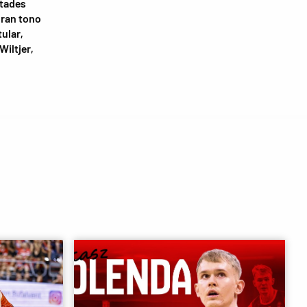
ltades
gran tono
tular,
Wiltjer,