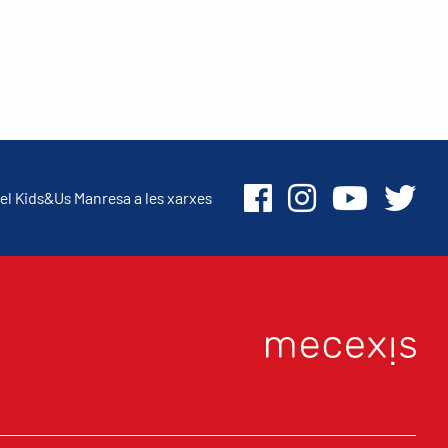
el Kids&Us Manresa a les xarxes