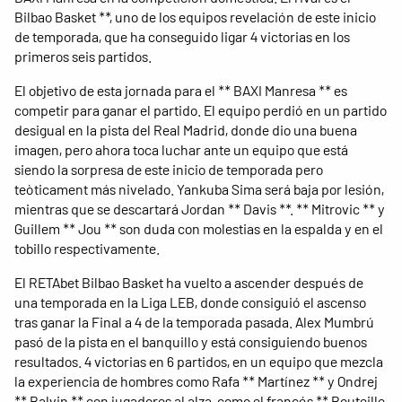
Bilbao Basket **, uno de los equipos revelación de este inicio
de temporada, que ha conseguido ligar 4 victorias en los
primeros seis partidos.
El objetivo de esta jornada para el ** BAXI Manresa ** es
competir para ganar el partido. El equipo perdió en un partido
desigual en la pista del Real Madrid, donde dio una buena
imagen, pero ahora toca luchar ante un equipo que está
siendo la sorpresa de este inicio de temporada pero
teòticament más nivelado. Yankuba Sima será baja por lesión,
mientras que se descartará Jordan ** Davis **. ** Mitrovic ** y
Guillem ** Jou ** son duda con molestias en la espalda y en el
tobillo respectivamente.
El RETAbet Bilbao Basket ha vuelto a ascender después de
una temporada en la Liga LEB, donde consiguió el ascenso
tras ganar la Final a 4 de la temporada pasada. Alex Mumbrú
pasó de la pista en el banquillo y está consiguiendo buenos
resultados. 4 victorias en 6 partidos, en un equipo que mezcla
la experiencia de hombres como Rafa ** Martínez ** y Ondrej
** Balvin ** con jugadores al alza, como el francés ** Bouteille