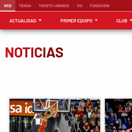
WEB
TIENDA
TICKETS I ABONOS
VIU
FUNDACIÓN
ACTUALIDAD
PRIMER EQUIPO
CLUB
NOTICIAS