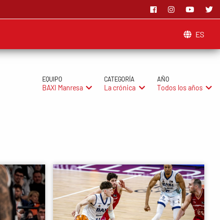
ES
EQUIPO
CATEGORÍA
AÑO
BAXI Manresa
La crónica
Todos los años