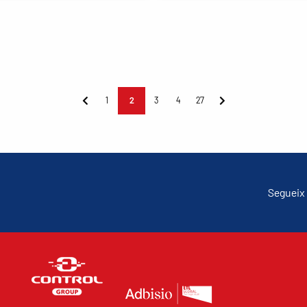
1
2
3
4
27
Segueix 