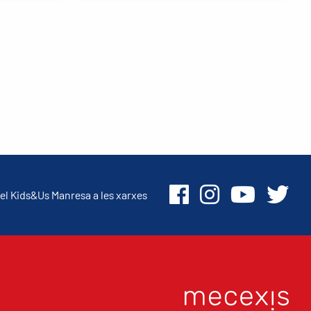
el Kids&Us Manresa a les xarxes